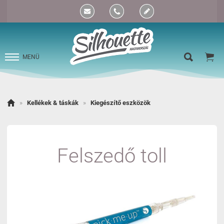


MENÜ

»
Kellékek & táskák
»
Kiegészítő eszközök
Felszedő toll