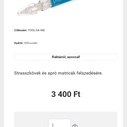
Cikkszám:
TOOL-04-IND
Gyártó:
Silhouette
Raktárról, azonnal!
Strasszkövek és apró matricák felszedésére.
3 400 Ft
db