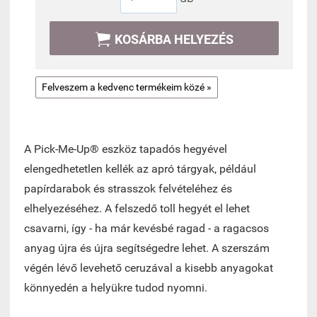

KOSÁRBA HELYEZÉS
Felveszem a kedvenc termékeim közé »
A Pick-Me-Up® eszköz tapadós hegyével
elengedhetetlen kellék az apró tárgyak, például
papírdarabok és strasszok felvételéhez és
elhelyezéséhez. A felszedő toll hegyét el lehet
csavarni, így - ha már kevésbé ragad - a ragacsos
anyag újra és újra segítségedre lehet. A szerszám
végén lévő levehető ceruzával a kisebb anyagokat
könnyedén a helyükre tudod nyomni.