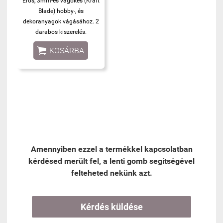
Erős, 3mm-es vágókés (Kraft
Blade) hobby-, és
dekoranyagok vágásához. 2
darabos kiszerelés.

KOSÁRBA
Kérdés küldése