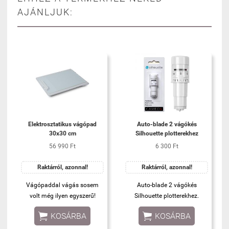
AJÁNLJUK:
Elektrosztatikus vágópad
Auto-blade 2 vágókés
30x30 cm
Silhouette plotterekhez
56 990 Ft
6 300 Ft
Raktárról, azonnal!
Raktárról, azonnal!
Vágópaddal vágás sosem
Auto-blade 2 vágókés
volt még ilyen egyszerű!
Silhouette plotterekhez.


KOSÁRBA
KOSÁRBA