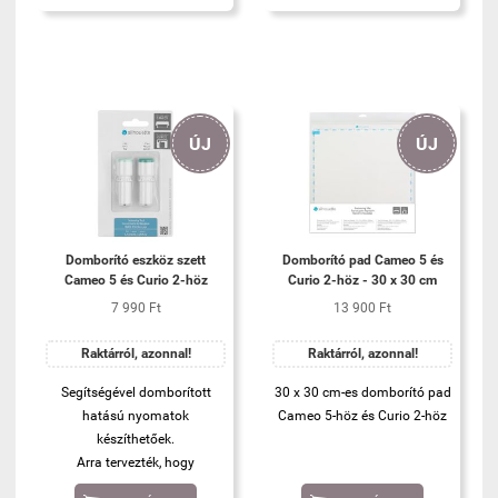
ÚJ
ÚJ
Domborító eszköz szett
Domborító pad Cameo 5 és
Cameo 5 és Curio 2-höz
Curio 2-höz - 30 x 30 cm
7 990 Ft
13 900 Ft
Raktárról, azonnal!
Raktárról, azonnal!
Segítségével domborított
30 x 30 cm-es domborító pad
hatású nyomatok
Cameo 5-höz és Curio 2-höz
készíthetőek.
Arra tervezték, hogy
domborított felületet hozzon