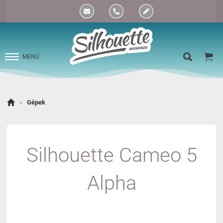


MENÜ

»
Gépek
Silhouette Cameo 5
Alpha