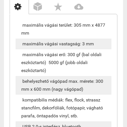
maximális vágási terület: 305 mm x 4877
mm
maximális vágási vastagság: 3 mm
maximális vágási erő: 300 gf (bal oldali
eszköztartó) 5000 gf (jobb oldali
eszköztartó)
behelyezhető vágópad max. mérete: 300
mm x 600 mm (nagy vágópad)
kompatibilis médiák: flex, flock, strassz
stancfilm, dekorfóliák, fotópapír, vágható
parafa, öntapadós vinyl, stb.
USB 2.0-s interfész, bluetooth