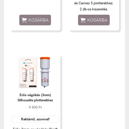
és Cameo 5 plotterekhez.
2 db-os kiszerelés.


KOSÁRBA
KOSÁRBA
Erős vágókés (3mm)
Silhouette plotterekhez
9 900 Ft
Raktárról, azonnal!