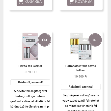


KOSÁRBA
KOSÁRBA
létre egyes anyagokon, mint
pl. domborítható fólia,
kartonpapír, illetve a
kifejezetten erre a célra
fejlesztett
Domborítható
alapkarton
.
Az eszköz csak bizonyos
Silhouette vágógépekkel
ÚJ
ÚJ
használható. A
legmegfelelőbb hatáshoz
domborító pad
szükséges.
Hevítő toll készlet
Hőtranszfer fólia hevítő
tollhoz
33 915 Ft
10 900 Ft
Raktárról, azonnal!
Raktárról, azonnal!
A hevítő toll segítségével
Segítségével csillogó arany
tartós, csillogó hatású
vagy ezüst színű feliratokat
grafikát, szöveget vihetünk fel
és mintákat vihetünk fel
különböző felületekre, mint pl.
különböző médiákra.